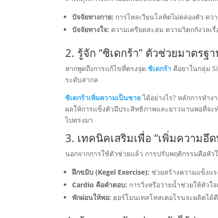
ปัจจัยทางกาย:
การไหลเวียนโลหิตไม่คล่องตัว คว
ปัจจัยทางใจ:
ความเครียดสะสม ความวิตกกังวลเรื่อง
2. รู้จัก “ซิเดกร้า” ตัวช่วยมาตร
หากพูดถึงการแก้ไขที่ตรงจุด
ซิเดกร้า
คือยาในกลุ่ม 
ระดับสากล
ซิเดกร้าเพิ่มความเป็นชาย
ได้อย่างไร? หลักการทำงา
ผลให้การแข็งตัวมีประสิทธิภาพและยาวนานพอที่จะ
ไปตรงมา
3. เทคนิคเสริมเพื่อ “เพิ่มความอ
นอกจากการใช้ตัวช่วยแล้ว การปรับพฤติกรรมคือหัวใ
ฝึกขมิบ (Kegel Exercise):
ช่วยสร้างความแข็งแรงให
Cardio คือคำตอบ:
การวิ่งหรือว่ายน้ำช่วยให้หัวใ
พักผ่อนให้พอ:
ฮอร์โมนเทสโทสเตอโรนจะผลิตได้ดีที