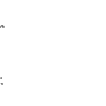
เงิน
ิน
นจะ