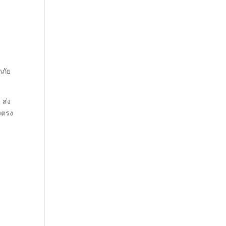
ดภัย
 ส่ง
งตรง