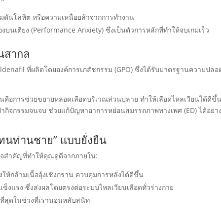
ามดันโลหิต หรือความเหนื่อยล้าจากการทำงาน
บนเตียง (Performance Anxiety) ซึ่งเป็นตัวการหลักที่ทำให้จบเกมเร็ว
ฐานสากล
Sildenafil ที่ผลิตโดยองค์การเภสัชกรรม (GPO) ซึ่งได้รับมาตรฐานความปลอ
นคือการช่วยขยายหลอดเลือดบริเวณส่วนปลาย ทำให้เลือดไหลเวียนได้ดีขึ้น
ทำกิจกรรมจนจบ ช่วยแก้ปัญหาอาการหย่อนสมรรถภาพทางเพศ (ED) ได้อย่า
ึดทนท่านชาย” แบบยั่งยืน
จสำคัญที่ทำให้คุณดูดีจากภายใน:
้กล้ามเนื้ออุ้งเชิงกราน ควบคุมการหลั่งได้ดีขึ้น
จแข็งแรง ซึ่งส่งผลโดยตรงต่อระบบไหลเวียนเลือดทั่วร่างกาย
่สุดในช่วงที่เรานอนหลับสนิท