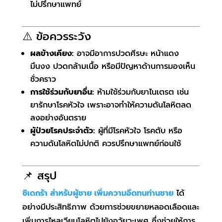
ไม่ปรึกษาแพทย์
⚠️ ข้อควรระวัง
ผลข้างเคียง:
อาจมีอาการปวดศีรษะ หน้าแดง
มึนงง ปวดกล้ามเนื้อ หรือมีปัญหาด้านการมองเห็น
ชั่วคราว
การใช้ร่วมกับยาอื่น:
ห้ามใช้ร่วมกับยาไนเตรต เช่น
ยารักษาโรคหัวใจ เพราะอาจทำให้ความดันโลหิตลด
ลงอย่างอันตราย
ผู้ป่วยโรคประจำตัว:
ผู้ที่มีโรคหัวใจ โรคตับ หรือ
ความดันโลหิตไม่ปกติ ควรปรึกษาแพทย์ก่อนใช้
📌 สรุป
ซิเดกร้า สำหรับผู้ชาย
เพิ่มความอึดทนท่านชาย
ได้
อย่างมีประสิทธิภาพ ด้วยการช่วยขยายหลอดเลือดและ
เพิ่มการไหลเวียนโลหิตไปยังอวัยวะเพศ ซึ่งช่วยให้การ